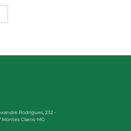
s socioambientais na
a Hidrográfica do Rio
e Grande
lexandre Rodrigues, 232 -
 / Montes Claros-MG