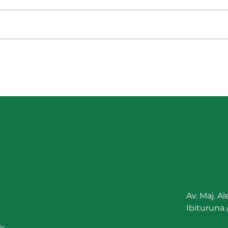
Fortalecendo o Cerrado,
Açõe
Criando Associações Fortes -
Baci
ADENOR/VALE
Verd
Av. Maj. A
Ibituruna
is