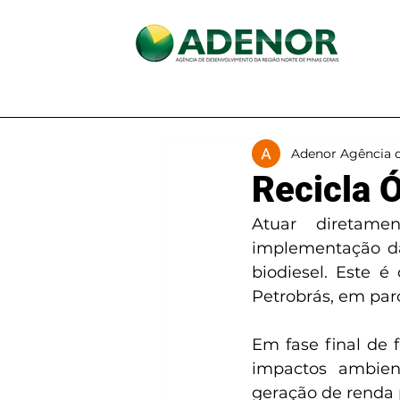
Início
A ADENOR
Adenor Agência 
Recicla
Atuar diretame
implementação da
biodiesel. Este 
Petrobrás, em par
Em fase final de 
impactos ambien
geração de renda p