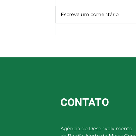
Escreva um comentário
Educação ambiental na Bacia
Hidrográfica do Riachão
CONTATO
Agência de Desenvolvimento
da Região Norte de Minas Gera