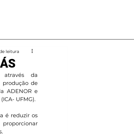
Notícias
Contato
de leitura
RÁS
através da 
 produção de 
 da ADENOR e 
 (ICA- UFMG).
 é reduzir os 
proporcionar 
s.