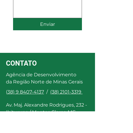
Enviar
CONTATO
Agência de Desenvolvimento
da Região Norte de Minas Gerais
(
38) 9 8407-4137
/
(38) 2101-3319
Av. Maj. Alexandre Rodrigues, 232 -
Ibituruna / Montes Claros-MG
Whatsapp