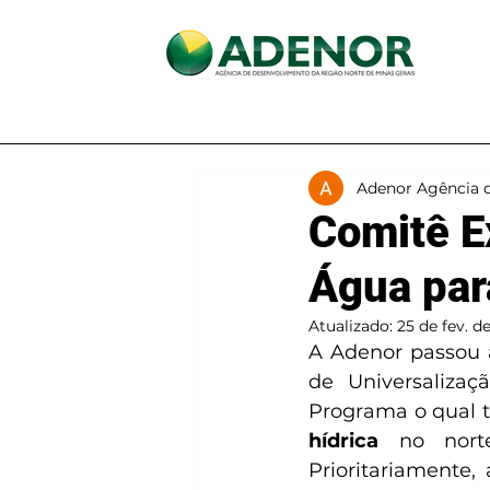
Início
A ADENOR
Adenor Agência 
Comitê E
Água par
Atualizado:
25 de fev. d
A Adenor passou a
de Universaliza
Programa o qual t
hídrica
 no nort
Prioritariamente,