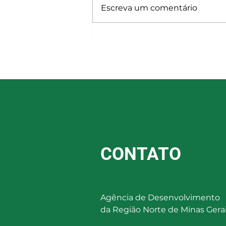
Escreva um comentário
Workshop de Elaboração de
Projetos e Captação de
Recursos para o Terceiro
Setor
CONTATO
Agência de Desenvolvimento
da Região Norte de Minas Gera