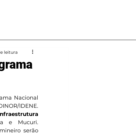
Notícias
Contato
e leitura
ograma
ama Nacional 
INOR/IDENE. 
infraestrutura 
 e Mucuri. 
mineiro serão 