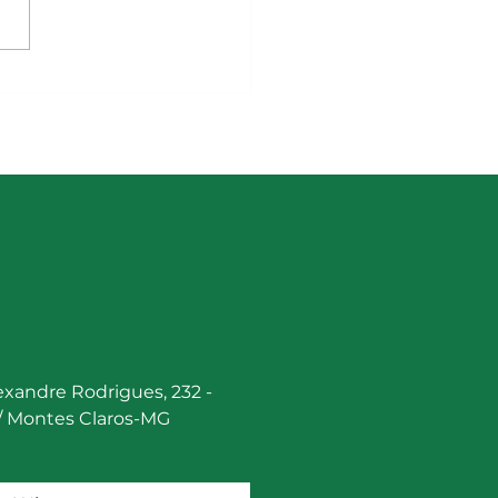
elho Diretor Pró-Pequi -
etária de Estado de
cultura, Pecuária e
tecimento - Seapa
lexandre Rodrigues, 232 -
 / Montes Claros-MG