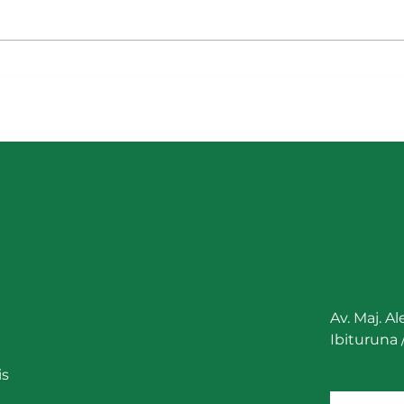
I Webinar do Grupo de
Cons
Energia Fotovoltaica do Norte
Secr
de Minas Gerais – Online
Agri
Abas
Av. Maj. A
Ibituruna
is