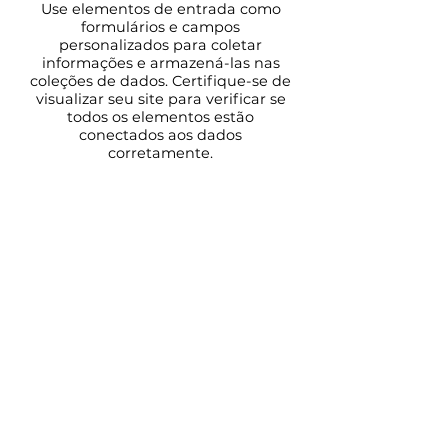
Use elementos de entrada como
formulários e campos
personalizados para coletar
informações e armazená-las nas
coleções de dados. Certifique-se de
visualizar seu site para verificar se
todos os elementos estão
conectados aos dados
corretamente.
Voltar
CONTATO
Agência de Desenvolvimento
da Região Norte de Minas Gerais
(
38) 9 8407-4137
/
(38) 2101-3319
Av. Maj. Alexandre Rodrigues, 232 -