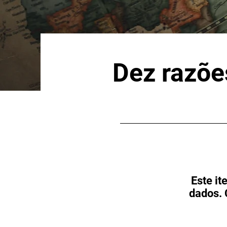
Dez razõe
Este i
dados. 