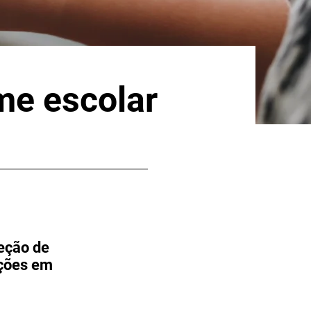
me escolar
eção de
eções em