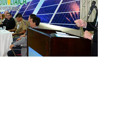
Voltar
CONTATO
Agência de Desenvolvimento
da Região Norte de Minas Gerais
(
38) 9 8407-4137
/
(38) 2101-3319