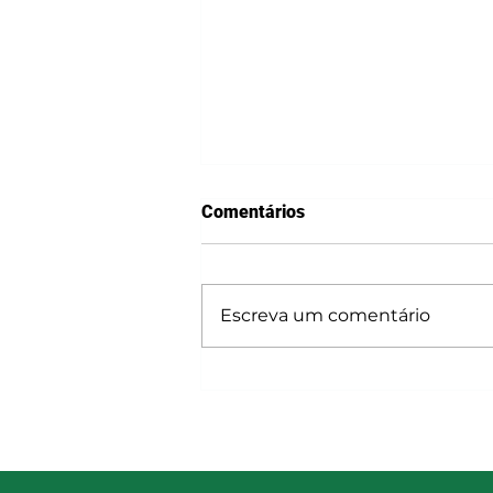
Comentários
Escreva um comentário
Projeto Recicla Óleo estreia
na Expomontes e amplia
conscientização ambiental
junto ao público da feira