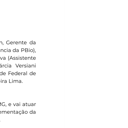
, Gerente da 
cia da PBio), 
a (Assistente 
cia Versiani 
e Federal de 
ira Lima.
, e vai atuar 
ementação da 
.