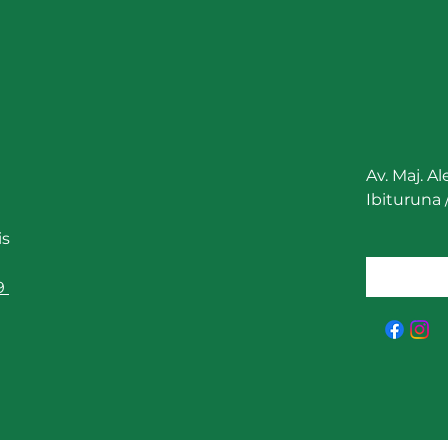
Av. Maj. A
Ibituruna
is
9