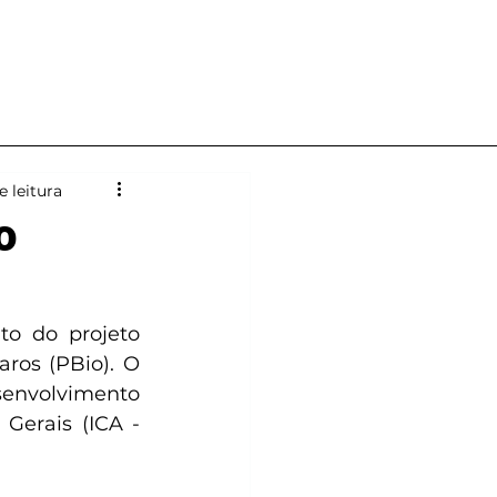
Notícias
Contato
e leitura
o
o do projeto 
ros (PBio). O 
envolvimento 
erais (ICA - 