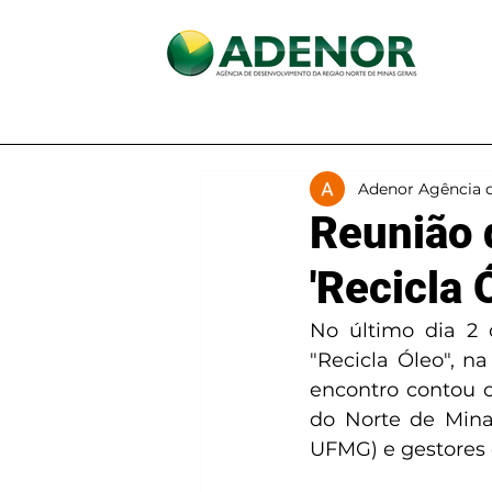
Início
A ADENOR
Adenor Agência 
Reunião 
'Recicla 
No último dia 2 
"Recicla Óleo", n
encontro contou 
do Norte de Mina
UFMG) e gestores 