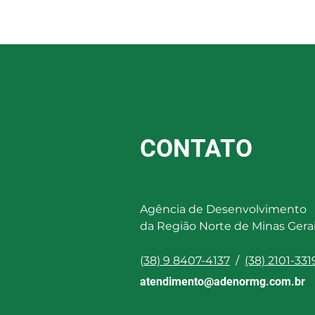
Projetos e Captação de
Recursos para o Terceiro
Setor
CONTATO
Agência de Desenvolvimento
da Região Norte de Minas Gera
(
38) 9 8407-4137
/
(38) 2101-331
atendimento@adenormg.com.br