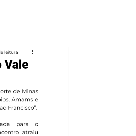
Notícias
Contato
e leitura
o Vale
orte de Minas 
ios, Amams e 
Ammesf realizaram o “I Encontro de Gestores e Lideres do Vale do São Francisco”. 
ada para o 
ontro atraiu 