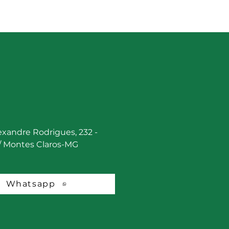
etária de Estado de
cultura, Pecuária e
tecimento - Seapa
lexandre Rodrigues, 232 -
 / Montes Claros-MG
Whatsapp