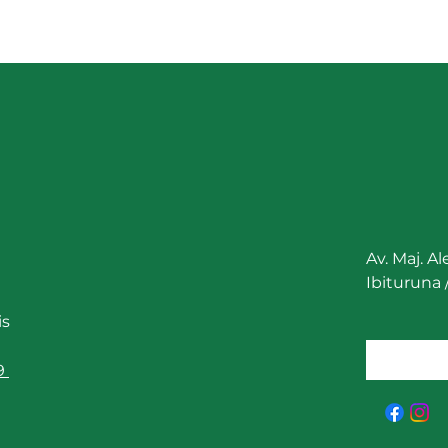
Energia Fotovoltaica do Norte
Secr
de Minas Gerais – Online
Agri
Abas
Av. Maj. A
Ibituruna
is
9