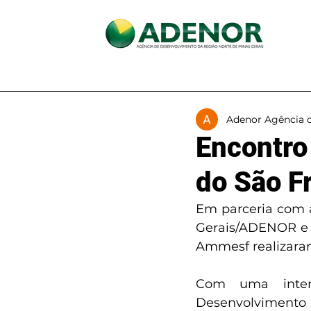
Início
A ADENOR
Adenor Agência 
Encontro
do São F
Em parceria com a
Gerais/ADENOR e 
Com uma inten
Desenvolvimento 