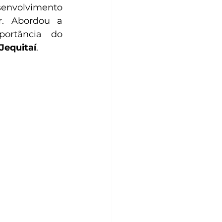
senvolvimento 
regional. O encontro debateu o papel estratégico da Adenor. Abordou a 
rtância do 
 Jequitaí
.