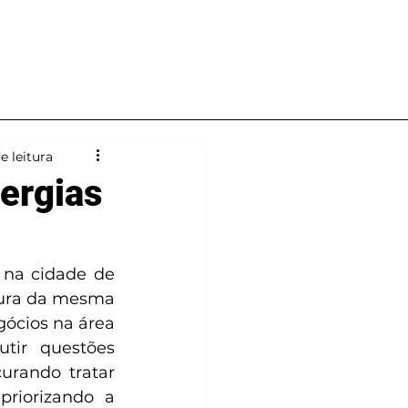
Notícias
Contato
e leitura
ergias
 na cidade de 
ura da mesma 
ócios na área 
tir questões 
urando tratar 
riorizando a 