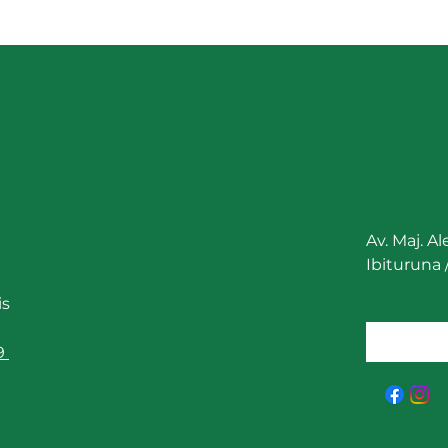
de Minas Gerais – Online
Agri
Abas
Av. Maj. A
Ibituruna
is
9