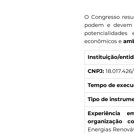
O Congresso resul
podem e devem s
potencialidades 
econômicos e 
amb
Instituição/enti
CNPJ: 
18.017.426
Tempo de execu
Tipo de instrum
Experiência e
organização com
Energias Renováv