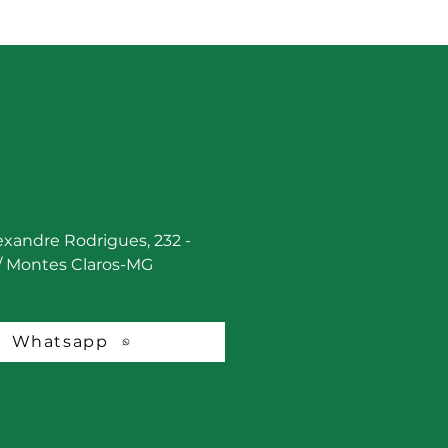
cultura, Pecuária e
tecimento - Seapa
lexandre Rodrigues, 232 -
 / Montes Claros-MG
Whatsapp