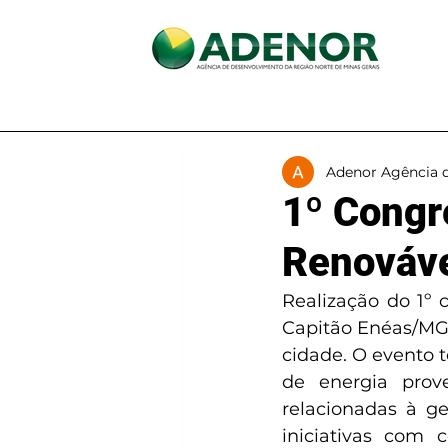
Início
A ADENOR
Adenor Agência 
1º Congr
Renováv
Realização do 1º 
Capitão Enéas/MG,
cidade. O evento t
de energia prov
relacionadas à ge
iniciativas com 