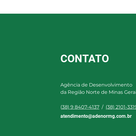
Recursos para o Terceiro
Setor
CONTATO
Agência de Desenvolvimento
da Região Norte de Minas Gera
(
38) 9 8407-4137
/
(38) 2101-331
atendimento@adenormg.com.br